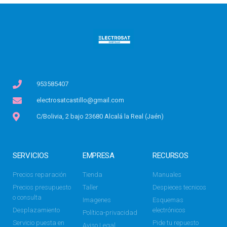
953585407
electrosatcastillo@gmail.com
C/Bolivia, 2 bajo 23680 Alcalá la Real (Jaén)
SERVICIOS
EMPRESA
RECURSOS
Precios reparación
Tienda
Manuales
Precios presupuesto
Taller
Despieces tecnicos
o consulta
Imagenes
Esquemas
Desplazamiento
electrónicos
Política-privacidad
Servicio puesta en
Pide tu repuesto
Aviso Legal