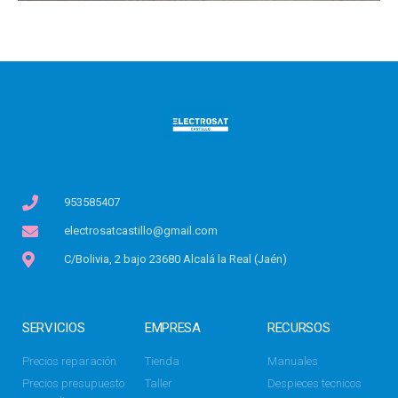
953585407
electrosatcastillo@gmail.com
C/Bolivia, 2 bajo 23680 Alcalá la Real (Jaén)
SERVICIOS
EMPRESA
RECURSOS
Precios reparación
Tienda
Manuales
Precios presupuesto
Taller
Despieces tecnicos