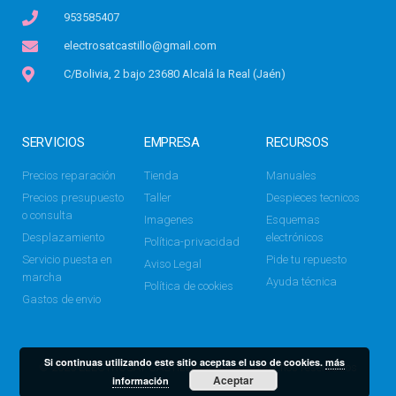
953585407
electrosatcastillo@gmail.com
C/Bolivia, 2 bajo 23680 Alcalá la Real (Jaén)
SERVICIOS
EMPRESA
RECURSOS
Precios reparación
Tienda
Manuales
Precios presupuesto
Taller
Despieces tecnicos
o consulta
Imagenes
Esquemas
Desplazamiento
electrónicos
Política-privacidad
Servicio puesta en
Pide tu repuesto
Aviso Legal
marcha
Ayuda técnica
Política de cookies
Gastos de envio
Si continuas utilizando este sitio aceptas el uso de cookies.
más
© 2025 ELECTROSAT CASTILLO. Todos los derechos reservados
Aceptar
información