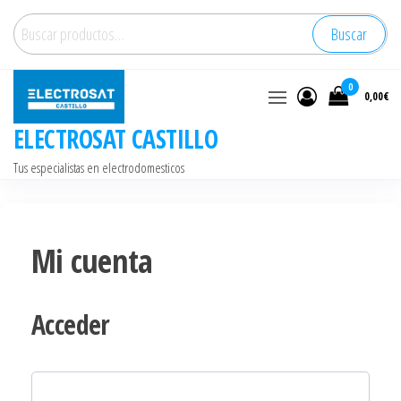
Saltar
Buscar
Buscar
al
por:
contenido
0
0,00€
ELECTROSAT CASTILLO
Tus especialistas en electrodomesticos
Mi cuenta
Acceder