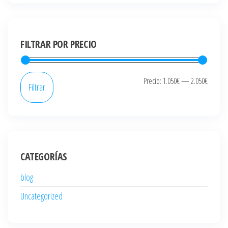
FILTRAR POR PRECIO
Precio
Precio
Precio:
1.050€
—
2.050€
Filtrar
mínim
máxi
CATEGORÍAS
blog
Uncategorized