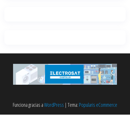
Funciona gracias a
WordPress
|
Tema:
Popularis eCommerce