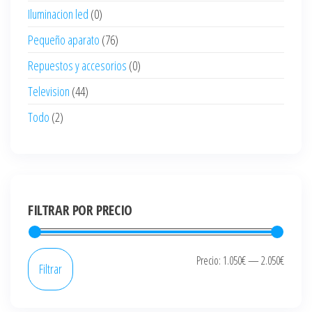
Iluminacion led
(0)
Pequeño aparato
(76)
Repuestos y accesorios
(0)
Television
(44)
Todo
(2)
FILTRAR POR PRECIO
Precio
Precio
Precio:
1.050€
—
2.050€
Filtrar
mínim
máxi