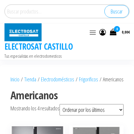
Saltar
Buscar
Buscar
al
por:
contenido
0
0,00€
ELECTROSAT CASTILLO
Tus especialistas en electrodomesticos
Inicio
/
Tienda
/
Electrodomésticos
/
Frigorificos
/ Americanos
Americanos
Ordenado
Mostrando los 4 resultados
por
los
últimos