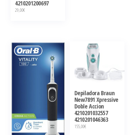
4210201200697
29,00
€
Depiladora Braun
New7891 Xpressive
Doble Accion
4210201032557
4210201046363
155,00
€