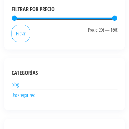
FILTRAR POR PRECIO
Precio
Precio
Precio:
20€
—
160€
Filtrar
mínim
máxi
CATEGORÍAS
blog
Uncategorized