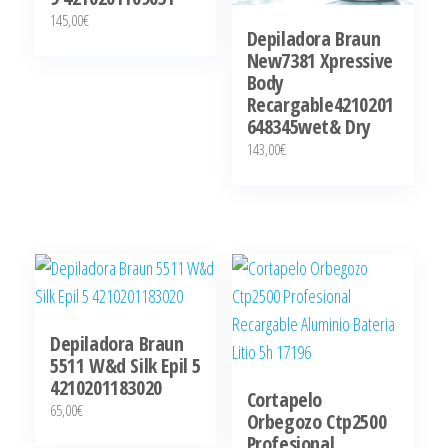
145,00
€
Depiladora Braun
New7381 Xpressive
Body
Recargable4210201
648345wet& Dry
143,00
€
Depiladora Braun
5511 W&d Silk Epil 5
4210201183020
Cortapelo
65,00
€
Orbegozo Ctp2500
Profesional