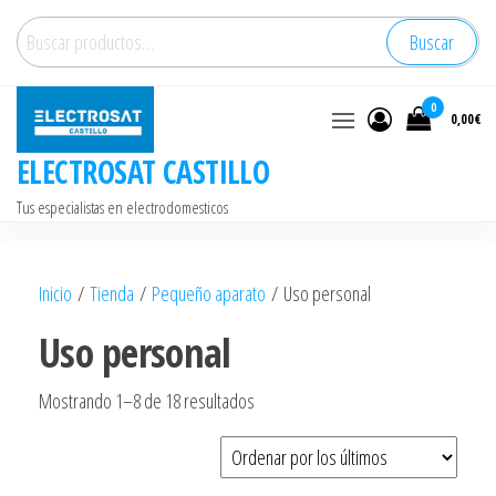
Saltar
Buscar
Buscar
al
por:
contenido
0
0,00€
ELECTROSAT CASTILLO
Tus especialistas en electrodomesticos
Inicio
/
Tienda
/
Pequeño aparato
/ Uso personal
Uso personal
Ordenado
Mostrando 1–8 de 18 resultados
por
los
últimos