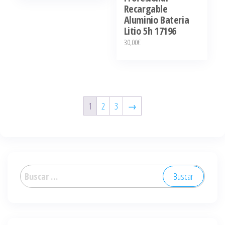
Recargable
Aluminio Bateria
Litio 5h 17196
30,00
€
1
2
3
→
Buscar: