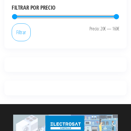
FILTRAR POR PRECIO
Precio
Precio
Precio:
20€
—
160€
Filtrar
mínim
máxi