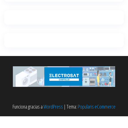
Funciona gracias a
WordPress
|
Tema:
Popularis eCommerce