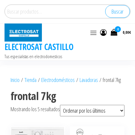
Saltar
Buscar
Buscar
al
por:
contenido
0
0,00€
ELECTROSAT CASTILLO
Tus especialistas en electrodomesticos
Inicio
/
Tienda
/
Electrodomésticos
/
Lavadoras
/ frontal 7kg
frontal 7kg
Ordenado
Mostrando los 5 resultados
por
los
últimos