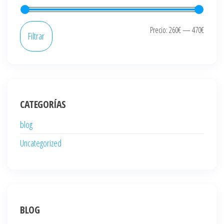
Precio
Precio
Precio:
260€
—
470€
Filtrar
mínim
máxi
CATEGORÍAS
blog
Uncategorized
BLOG