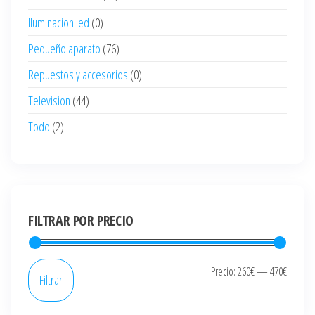
Iluminacion led
(0)
Pequeño aparato
(76)
Repuestos y accesorios
(0)
Television
(44)
Todo
(2)
FILTRAR POR PRECIO
Precio
Precio
Precio:
260€
—
470€
Filtrar
mínim
máxi