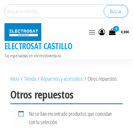
Saltar
Buscar
Buscar
al
por:
contenido
0
0,00€
ELECTROSAT CASTILLO
Tus especialistas en electrodomesticos
Inicio
/
Tienda
/
Repuestos y accesorios
/ Otros repuestos
Otros repuestos
No se han encontrado productos que coincidan
con tu selección.