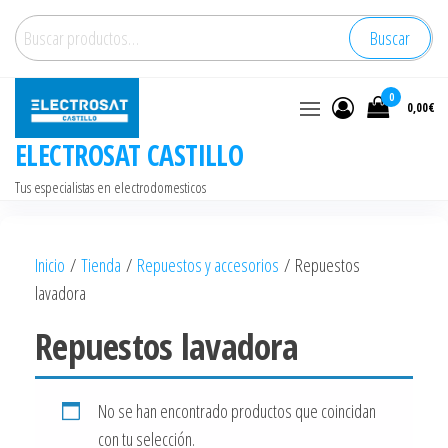
Saltar
Buscar
Buscar
al
por:
contenido
0
0,00€
ELECTROSAT CASTILLO
Tus especialistas en electrodomesticos
Inicio
/
Tienda
/
Repuestos y accesorios
/ Repuestos
lavadora
Repuestos lavadora
No se han encontrado productos que coincidan
con tu selección.