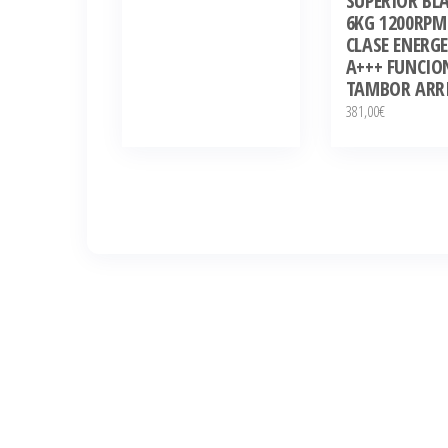
SUPERIOR BL
6KG 1200RPM
CLASE ENERG
A+++ FUNCIO
TAMBOR ARR
381,00
€