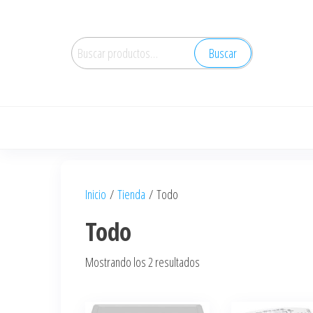
Saltar
al
Buscar
contenido
Buscar
por:
Inicio
/
Tienda
/ Todo
Todo
Ordenado
Mostrando los 2 resultados
por
los