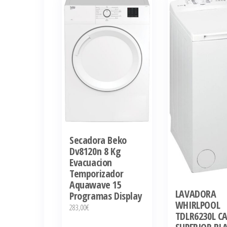
últimos
Secadora Beko
Dv8120n 8 Kg
Evacuacion
Temporizador
Aquawave 15
LAVADORA
Programas Display
WHIRLPOOL
283,00
€
TDLR6230L C