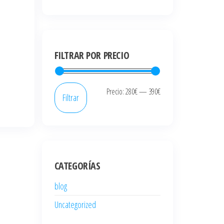
FILTRAR POR PRECIO
Precio
Precio
Precio:
280€
—
390€
Filtrar
mínimo
máximo
CATEGORÍAS
blog
Uncategorized