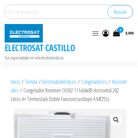
Saltar
Buscar
Buscar
al
por:
contenido
0
0,00€
ELECTROSAT CASTILLO
Tus especialistas en electrodomesticos
Inicio
/
Tienda
/
Electrodomésticos
/
Congeladores
/
Horizont
ales
/ Congelador Rommer Ch302 111x64x85 Horizontal 282
Litros A+ Termostato Doble Funcion(sustituye A Mf255)