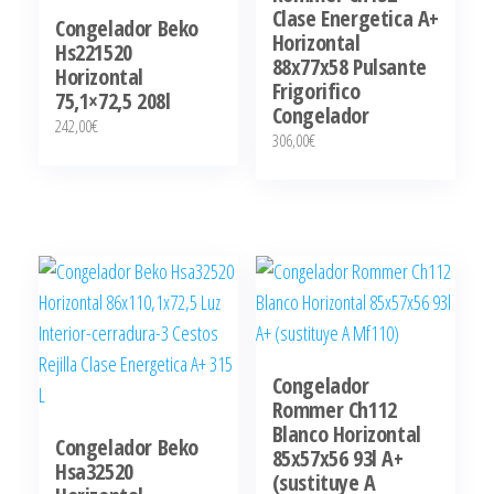
Clase Energetica A+
Congelador Beko
Horizontal
Hs221520
88x77x58 Pulsante
Horizontal
Frigorifico
75,1×72,5 208l
Congelador
242,00
€
306,00
€
Congelador
Rommer Ch112
Blanco Horizontal
Congelador Beko
85x57x56 93l A+
Hsa32520
(sustituye A