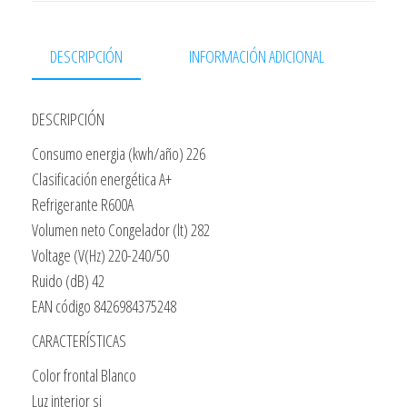
282
Litros
DESCRIPCIÓN
INFORMACIÓN ADICIONAL
A+
Termostato
DESCRIPCIÓN
Doble
Funcion(sustituye
Consumo energia (kwh/año) 226
A
Clasificación energética A+
Mf255)
Refrigerante R600A
cantidad
Volumen neto Congelador (lt) 282
Voltage (V(Hz) 220-240/50
Ruido (dB) 42
EAN código 8426984375248
CARACTERÍSTICAS
Color frontal Blanco
Luz interior si