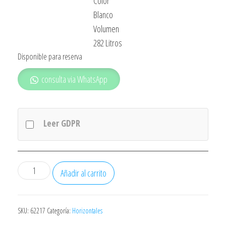
Color
Blanco
Volumen
282 Litros
Disponible para reserva
consulta via WhatsApp
Leer GDPR
Congelador
Añadir al carrito
Rommer
Ch302
111x64x85
SKU:
62217
Categoría:
Horizontales
Horizontal