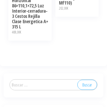
Horizontal
Mf110)
86×110,1×72,5 Luz
202,00
€
Interior-cerradura-
3 Cestos Rejilla
Clase Energetica A+
315 L
408,00
€
Buscar: