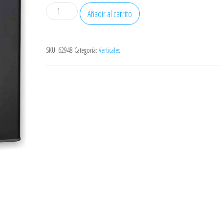
Congelador
Añadir al carrito
Rommer
Cv45
144x55x58
SKU:
62948
Categoría:
Verticales
Clase
Energetica
A+
6
Cajones
(sustituto
Cv24)
cantidad