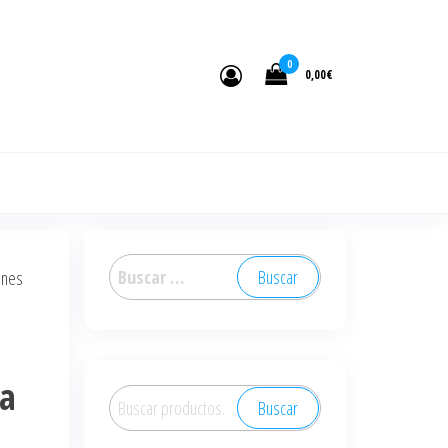
0
0,00€
Buscar:
ones
ca
Buscar
Buscar
por: