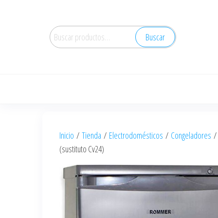
Saltar
al
Buscar
contenido
Buscar
por:
Inicio
/
Tienda
/
Electrodomésticos
/
Congeladores
(sustituto Cv24)