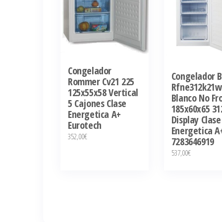
Congelador
Congelador 
Rommer Cv21 225
Rfne312k21w
125x55x58 Vertical
Blanco No Fr
5 Cajones Clase
185x60x65 31
Energetica A+
Display Clase
Eurotech
Energetica A
352,00
€
7283646919
537,00
€