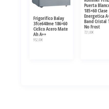
Puerta Blanc
185×60 Clase
Energetica A
Frigorifico Balay
Band Cristal 
3fce640me 186×60
No Frost
Ciclico Acero Mate
721,00
€
Ah A++
952,00
€