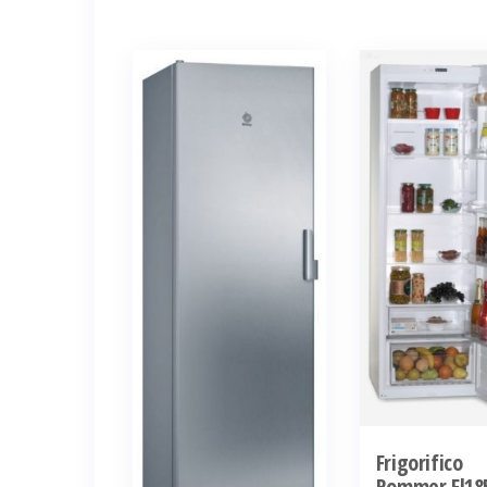
Frigorifico
Rommer Fl18