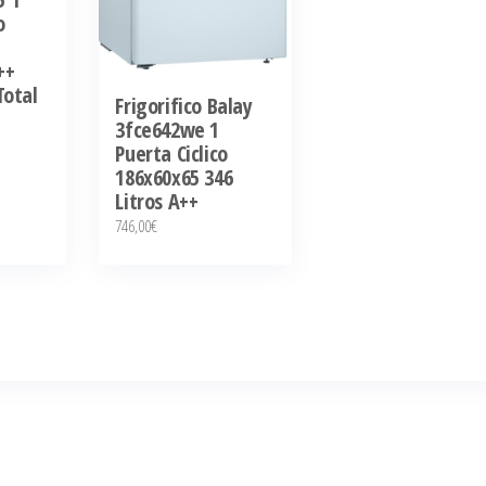
o
++
Total
Frigorifico Balay
3fce642we 1
Puerta Ciclico
186x60x65 346
Litros A++
746,00
€