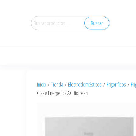
Saltar
al
Buscar
contenido
Buscar
por:
Inicio
/
Tienda
/
Electrodomésticos
/
Frigorificos
/
Fri
Clase Energetica A+ Biofresh