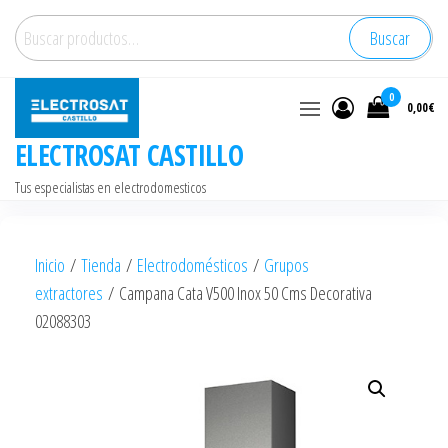
Saltar
Buscar
Buscar
al
por:
contenido
0
0,00€
ELECTROSAT CASTILLO
Tus especialistas en electrodomesticos
Inicio
/
Tienda
/
Electrodomésticos
/
Grupos
extractores
/ Campana Cata V500 Inox 50 Cms Decorativa
02088303