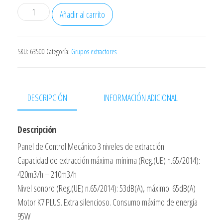
Campana
Añadir al carrito
Cata
V500
Inox
SKU:
63500
Categoría:
Grupos extractores
50
Cms
Decorativa
DESCRIPCIÓN
INFORMACIÓN ADICIONAL
02088303
cantidad
Descripción
Panel de Control Mecánico 3 niveles de extracción
Capacidad de extracción máxima  mínima (Reg.(UE) n.65/2014):
420m3/h – 210m3/h
Nivel sonoro (Reg.(UE) n.65/2014): 53dB(A), máximo: 65dB(A)
Motor K7 PLUS. Extra silencioso. Consumo máximo de energía
95W