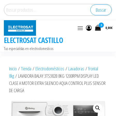
Saltar
Buscar
Buscar
al
por:
contenido
0
0,00€
ELECTROSAT CASTILLO
Tus especialistas en electrodomesticos
Inicio
/
Tienda
/
Electrodomésticos
/
Lavadoras
/
frontal
8kg
/ LAVADORA BALAY 3TS382B 8KG 1200RPM DISPLAY LED
CLASE A MOTOR EXTRA SILENCIO AQUA CONTROL PLUS SENSOR
DE CARGA