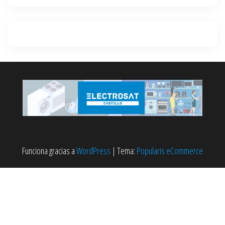
Funciona gracias a
WordPress
|
Tema:
Popularis eCommerce