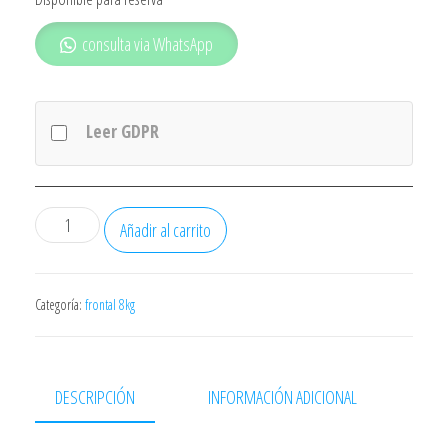
consulta via WhatsApp
Leer GDPR
LAVADORA
Añadir al carrito
BALAY
3TS382B
8KG
Categoría:
frontal 8kg
1200RPM
DISPLAY
LED
DESCRIPCIÓN
INFORMACIÓN ADICIONAL
CLASE
A