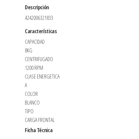
Descripción
MOTOR
EXTRA
4242006321833
SILENCIO
Características
AQUA
CAPACIDAD
CONTROL
8KG
PLUS
CENTRIFUGADO
SENSOR
1200 RPM
DE
CLASE ENERGETICA
CARGA
A
cantidad
COLOR
BLANCO
TIPO
CARGA FRONTAL
Ficha Técnica