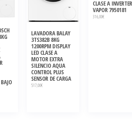
CLASE A INVERTE
VAPOR 7950181
316,00
€
OSCH
LAVADORA BALAY
8KG
3TS382B 8KG
1200RPM DISPLAY
E
LED CLASE A
A
MOTOR EXTRA
R
SILENCIO AQUA
CONTROL PLUS
SENSOR DE CARGA
 BAJO
517,00
€