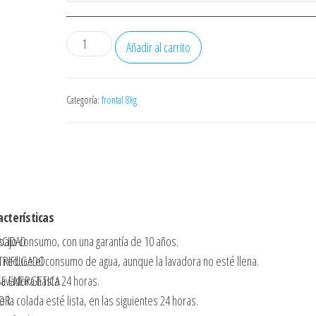
LAVADORA
Añadir al carrito
LG
F2WR5S08A0W
8KG
Categoría:
frontal 8kg
1200RPM
FUNCION
VAPOR
IA
FONDO
acterísticas
48CM
CLASE
 bajo consumo, con una garantía de 10 años.
ACIDAD
A-
a reduce el consumo de agua, aunque la lavadora no esté llena.
TRIFUGADO
10%
 lavadora hasta 24 horas.
SE ENERGETICA
DISPLAY
 la colada esté lista, en las siguientes 24 horas.
OR