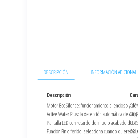
DESCRIPCIÓN
INFORMACIÓN ADICIONAL
Descripción
Car
Motor EcoSilence: funcionamiento silencioso y de
CAP
Active Water Plus: la detección automática de carg
CEN
Pantalla LED con retardo de inicio o acabado de la
CLA
Función Fin diferido: selecciona cuándo quieres que
COL