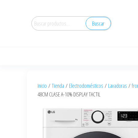
Saltar
al
Buscar
contenido
Buscar
por:
Inicio
/
Tienda
/
Electrodomésticos
/
Lavadoras
/
fro
48CM CLASE A-10% DISPLAY TACTIL