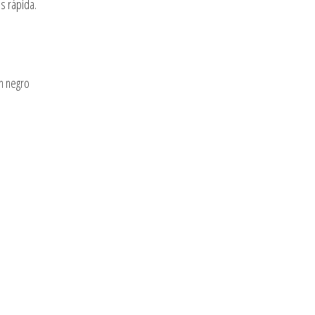
TACTIL
s rápida.
O
cantidad
en negro