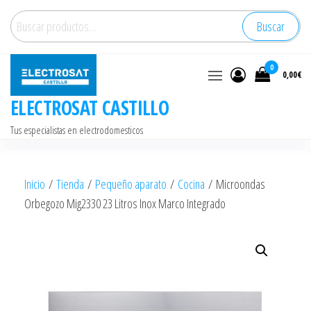
Saltar
Buscar
Buscar
al
por:
contenido
0
0,00€
ELECTROSAT CASTILLO
Tus especialistas en electrodomesticos
Inicio
/
Tienda
/
Pequeño aparato
/
Cocina
/ Microondas
Orbegozo Mig2330 23 Litros Inox Marco Integrado