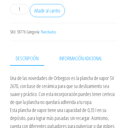
Plancha
Añadir al carrito
Orbegozo
Sv2670
Vapor
SKU:
58776
Categoría:
Planchados
2600w
Suela
Ceramica
DESCRIPCIÓN
INFORMACIÓN ADICIONAL
cantidad
Una de las novedades de Orbegozo es la plancha de vapor SV
2670, con base de cerámica para que su deslizamiento sea
suave y práctico. Con esta incorporación puedes tener certeza
de que la plancha no quedará adherida a tu ropa.
Esta plancha de vapor tiene una capacidad de 0,35 l en su
depósito, para lograr más pasadas sin recargar. Asimismo,
cuenta con diferentes pulsadores para pulverizar o dar golpes