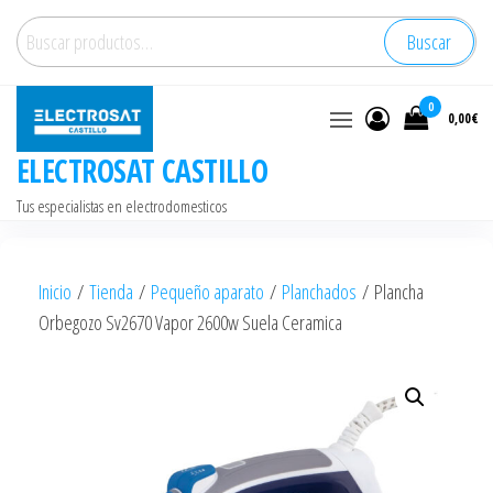
Saltar
Buscar
Buscar
al
por:
contenido
0
0,00€
ELECTROSAT CASTILLO
Tus especialistas en electrodomesticos
Inicio
/
Tienda
/
Pequeño aparato
/
Planchados
/ Plancha
Orbegozo Sv2670 Vapor 2600w Suela Ceramica