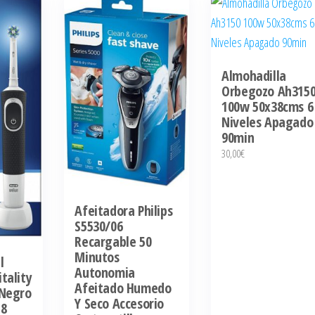
Almohadilla
Orbegozo Ah315
100w 50x38cms 6
Niveles Apagado
90min
30,00
€
Afeitadora Philips
S5530/06
Recargable 50
Minutos
l
Autonomia
tality
Afeitado Humedo
 Negro
Y Seco Accesorio
58