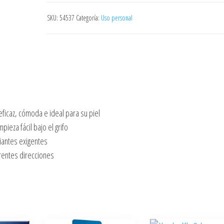
130
Serie
SKU:
54537
Categoría:
Uso personal
1
Window
Box
4210201038832
cantidad
ficaz, cómoda e ideal para su piel
pieza fácil bajo el grifo
piantes exigentes
erentes direcciones