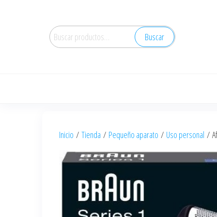
Saltar
al
Buscar
contenido
Buscar
por:
Inicio
/
Tienda
/
Pequeño aparato
/
Uso personal
/ Af