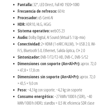
Pantalla:
32″, LED Direct, Full HD 1920×1080
Frecuencia de refresco:
60 Hz
Procesador:
α5 Gen6 AI
HDR:
HDR10, HLG, HGiG
Sistema operativo:
webOS 23
Audio:
Dolby Digital, AI Sound (Virtual 5.1 Up-mix)
Conectividad:
2× HDMI (1 eARC/ALLM), 1× USB 2.0, Wi-
Fi 5, Bluetooth 5.0, Ethernet, Salida óptica, CI+ 2.0
Sintonizador:
DVB-T/T2/T2-HD, DVB-C, DVB-S/S2
Dimensiones con soporte (An×Al×Pr):
aprox. 72,0
× 47,8 × 17,8 cm
Dimensiones sin soporte (An×Al×Pr):
aprox. 72,0
× 43,5 × 9,0 cm
Peso:
~4,3 kg con soporte; ~4,2 kg sin soporte
Consumo energético:
~27 kWh/1000 h (SDR), ~40
kWh/1000 h (HDR); standby < 0,5 W; eficiencia SDR clase