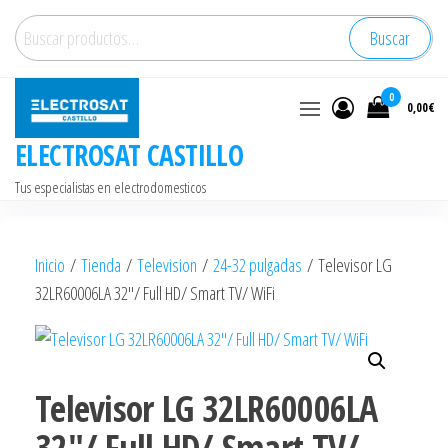
Saltar
Buscar
Buscar
al
por:
contenido
0
0,00€
ELECTROSAT CASTILLO
Tus especialistas en electrodomesticos
Inicio
/
Tienda
/
Television
/
24-32 pulgadas
/ Televisor LG
32LR60006LA 32″/ Full HD/ Smart TV/ WiFi
Televisor LG 32LR60006LA
32″/ Full HD/ Smart TV/