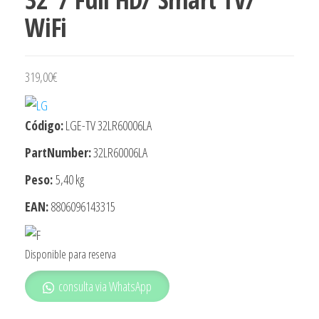
WiFi
319,00
€
Código:
LGE-TV 32LR60006LA
PartNumber:
32LR60006LA
Peso:
5,40 kg
EAN:
8806096143315
Disponible para reserva
consulta via WhatsApp