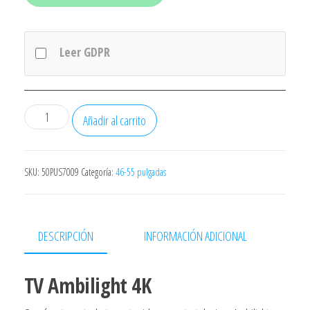
Leer GDPR
Televisor
Añadir al carrito
Philips
QLED
50PUS8209
SKU:
50PUS7009
Categoría:
46-55 pulgadas
50"/
Ultra
HD
DESCRIPCIÓN
INFORMACIÓN ADICIONAL
4K/
Ambilight/
TV Ambilight 4K
Smart
TV/