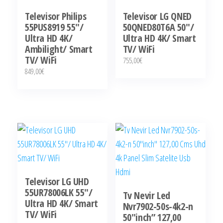
Televisor Philips
Televisor LG QNED
55PUS8919 55″/
50QNED80T6A 50″/
Ultra HD 4K/
Ultra HD 4K/ Smart
Ambilight/ Smart
TV/ WiFi
TV/ WiFi
755,00
€
849,00
€
Televisor LG UHD
55UR78006LK 55″/
Tv Nevir Led
Ultra HD 4K/ Smart
Nvr7902-50s-4k2-n
TV/ WiFi
50″inch” 127,00