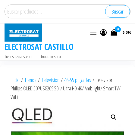
Saltar
Buscar
Buscar
al
por:
contenido
0
0,00€
ELECTROSAT CASTILLO
Tus especialistas en electrodomesticos
Inicio
/
Tienda
/
Television
/
46-55 pulgadas
/ Televisor
Philips QLED 50PUS8209 50″/ Ultra HD 4K/ Ambilight/ Smart TV/
WiFi