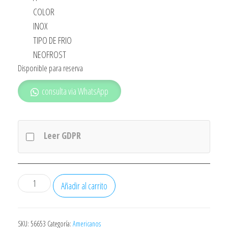
COLOR
INOX
TIPO DE FRIO
NEOFROST
Disponible para reserva
consulta via WhatsApp
Leer GDPR
FRIGORIFICO
Añadir al carrito
AMERICANO
BEKO
GNE480E30ZXPN
SKU:
56653
Categoría:
Americanos