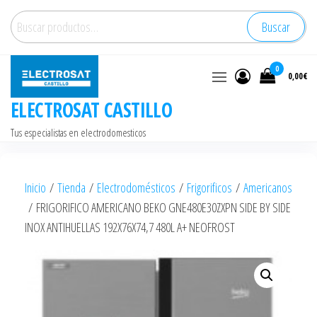
Saltar
Buscar
Buscar
al
por:
contenido
0
0,00€
ELECTROSAT CASTILLO
Tus especialistas en electrodomesticos
Inicio
/
Tienda
/
Electrodomésticos
/
Frigorificos
/
Americanos
/ FRIGORIFICO AMERICANO BEKO GNE480E30ZXPN SIDE BY SIDE
INOX ANTIHUELLAS 192X76X74,7 480L A+ NEOFROST