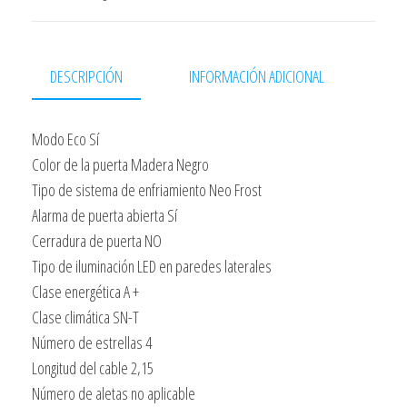
SIDE
BY
SIDE
DESCRIPCIÓN
INFORMACIÓN ADICIONAL
INOX
ANTIHUELLAS
Modo Eco Sí
192X76X74,7
Color de la puerta Madera Negro
480L
Tipo de sistema de enfriamiento Neo Frost
A+
Alarma de puerta abierta Sí
NEOFROST
Cerradura de puerta NO
cantidad
Tipo de iluminación LED en paredes laterales
Clase energética A +
Clase climática SN-T
Número de estrellas 4
Longitud del cable 2,15
Número de aletas no aplicable