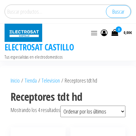
Saltar
Buscar
Buscar
al
por:
contenido
0
0,00€
ELECTROSAT CASTILLO
Tus especialistas en electrodomesticos
Inicio
/
Tienda
/
Television
/ Receptores tdt hd
Receptores tdt hd
Ordenado
Mostrando los 4 resultados
por
los
últimos