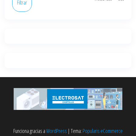
Filtrar
mínim
máxi
Funciona gracias a
WordPress
|
Tema:
Popularis eCommerce