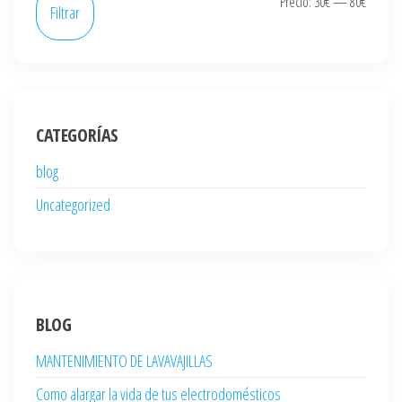
Precio
Precio
Precio:
30€
—
80€
Filtrar
mínim
máxi
CATEGORÍAS
blog
Uncategorized
BLOG
MANTENIMIENTO DE LAVAVAJILLAS
Como alargar la vida de tus electrodomésticos