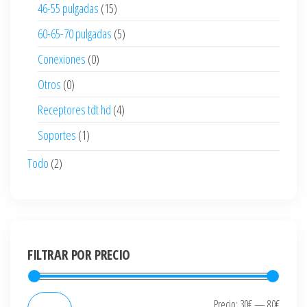
46-55 pulgadas
(15)
60-65-70 pulgadas
(5)
Conexiones
(0)
Otros
(0)
Receptores tdt hd
(4)
Soportes
(1)
Todo
(2)
FILTRAR POR PRECIO
Precio
Precio
Precio:
30€
—
80€