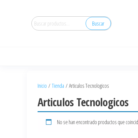
Saltar
al
Buscar
contenido
Buscar
por:
Inicio
/
Tienda
/ Articulos Tecnologicos
Articulos Tecnologicos
No se han encontrado productos que coincida