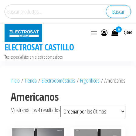
Saltar
Buscar
Buscar
al
por:
contenido
0
0,00€
ELECTROSAT CASTILLO
Tus especialistas en electrodomesticos
Inicio
/
Tienda
/
Electrodomésticos
/
Frigorificos
/ Americanos
Americanos
Ordenado
Mostrando los 4 resultados
por
los
últimos