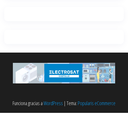
Funciona gracias a
WordPress
|
Tema:
Popularis eCommerce