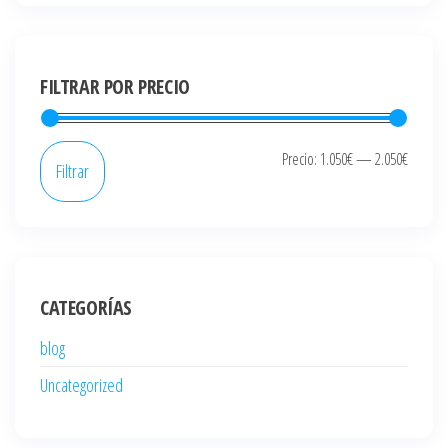
FILTRAR POR PRECIO
Precio
Precio
Precio:
1.050€
—
2.050€
Filtrar
mínim
máxi
CATEGORÍAS
blog
Uncategorized