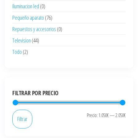
Iluminacion led
(0)
Pequeño aparato
(76)
Repuestos y accesorios
(0)
Television
(44)
Todo
(2)
FILTRAR POR PRECIO
Precio
Precio
Precio:
1.050€
—
2.050€
Filtrar
mínim
máxi