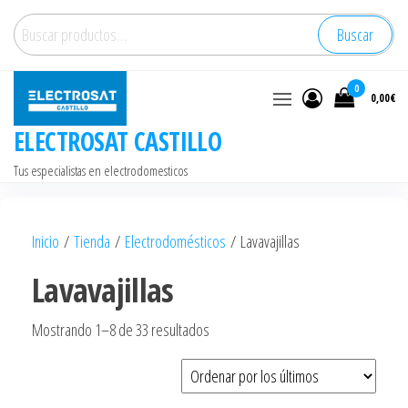
Saltar
Buscar
Buscar
al
por:
contenido
0
0,00€
ELECTROSAT CASTILLO
Tus especialistas en electrodomesticos
Inicio
/
Tienda
/
Electrodomésticos
/ Lavavajillas
Lavavajillas
Ordenado
Mostrando 1–8 de 33 resultados
por
los
últimos