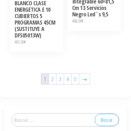
Integrable 60×81,5
BLANCO CLASE
Cm 13 Servicios
ENERGETICA E 10
Negro Led´s 9,5
CUBIERTOS 5
468,00
€
PROGRAMAS 45CM
(SUSTITUYE A
DFS05013W)
401,00
€
1
2
3
4
5
→
Buscar: