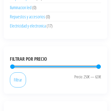
Iluminacion led
(0)
Repuestos y accesorios
(0)
Electricidad y electronica
(17)
FILTRAR POR PRECIO
Precio
Precio
Precio:
250€
—
620€
Filtrar
mínim
máxi