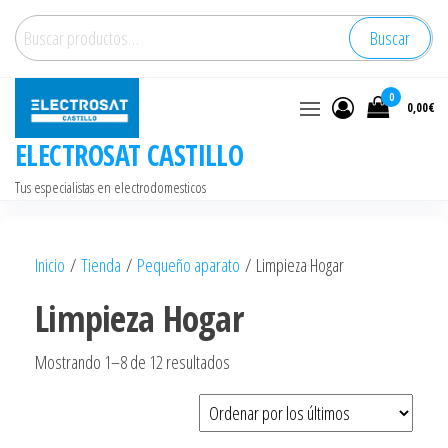
Saltar
Buscar
Buscar
al
por:
contenido
0
0,00€
ELECTROSAT CASTILLO
Tus especialistas en electrodomesticos
Inicio
/
Tienda
/
Pequeño aparato
/ Limpieza Hogar
Limpieza Hogar
Ordenado
Mostrando 1–8 de 12 resultados
por
los
últimos