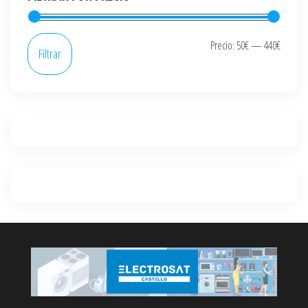
Precio
Precio
Precio:
50€
—
440€
Filtrar
mínim
máxi