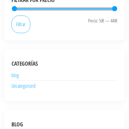
Precio
Precio
Precio:
50€
—
440€
Filtrar
mínim
máxi
CATEGORÍAS
blog
Uncategorized
BLOG