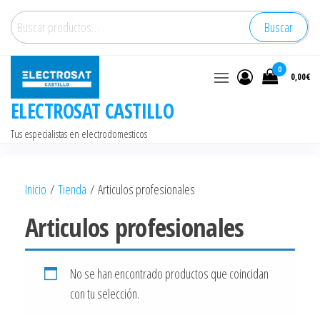
Saltar
Buscar
Buscar
al
por:
contenido
0
0,00€
ELECTROSAT CASTILLO
Tus especialistas en electrodomesticos
Inicio
/
Tienda
/ Articulos profesionales
Articulos profesionales
No se han encontrado productos que coincidan
con tu selección.