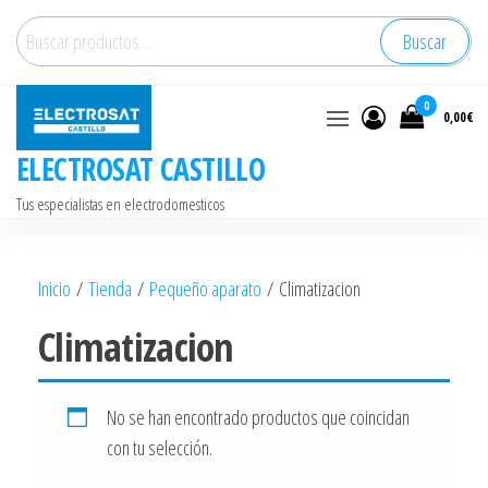
Saltar
Buscar
Buscar
al
por:
contenido
0
0,00€
ELECTROSAT CASTILLO
Tus especialistas en electrodomesticos
Inicio
/
Tienda
/
Pequeño aparato
/ Climatizacion
Climatizacion
No se han encontrado productos que coincidan
con tu selección.