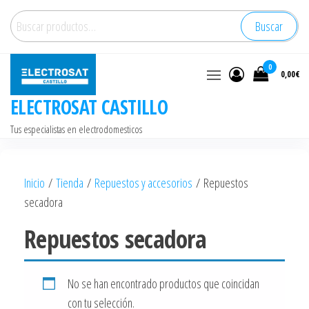
Saltar
Buscar
Buscar
al
por:
contenido
0
0,00€
ELECTROSAT CASTILLO
Tus especialistas en electrodomesticos
Inicio
/
Tienda
/
Repuestos y accesorios
/ Repuestos
secadora
Repuestos secadora
No se han encontrado productos que coincidan
con tu selección.