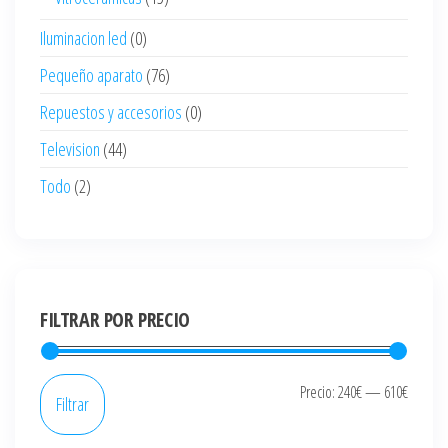
Iluminacion led
(0)
Pequeño aparato
(76)
Repuestos y accesorios
(0)
Television
(44)
Todo
(2)
FILTRAR POR PRECIO
Precio
Precio
Precio:
240€
—
610€
Filtrar
mínim
máxi