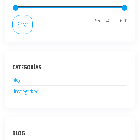
Precio
Precio
Precio:
240€
—
610€
Filtrar
mínim
máxi
CATEGORÍAS
blog
Uncategorized
BLOG