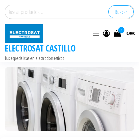
Saltar
Buscar
Buscar
al
por:
contenido
0
0,00€
ELECTROSAT CASTILLO
Tus especialistas en electrodomesticos