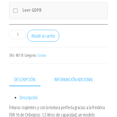
Leer GDPR
Freidora
Añadir al carrito
Orbegozo
Fdr16
1,5
SKU:
48118
Categoría:
Cocina
Litros
Inox
cantidad
DESCRIPCIÓN
INFORMACIÓN ADICIONAL
Descripción
Frituras crujientes y con la textura perfecta gracias a la freidora
FDR 16 de Orbegozo. 1,5 litros de capacidad, un modelo