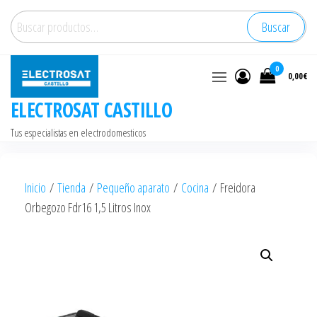
Saltar
Buscar
Buscar
al
por:
contenido
0
0,00€
ELECTROSAT CASTILLO
Tus especialistas en electrodomesticos
Inicio
/
Tienda
/
Pequeño aparato
/
Cocina
/ Freidora
Orbegozo Fdr16 1,5 Litros Inox