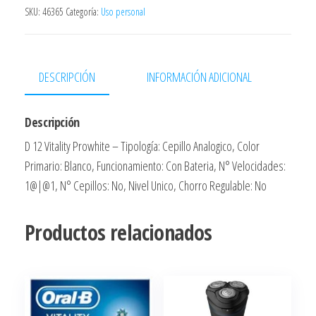
D12
SKU:
46365
Categoría:
Uso personal
Vitality
Prowhite4210201850540
cantidad
DESCRIPCIÓN
INFORMACIÓN ADICIONAL
Descripción
D 12 Vitality Prowhite – Tipología: Cepillo Analogico, Color
Primario: Blanco, Funcionamiento: Con Bateria, N° Velocidades:
1@|@1, N° Cepillos: No, Nivel Unico, Chorro Regulable: No
Productos relacionados