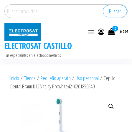
Saltar
Buscar
Buscar
al
por:
contenido
0
0,00€
ELECTROSAT CASTILLO
Tus especialistas en electrodomesticos
Inicio
/
Tienda
/
Pequeño aparato
/
Uso personal
/ Cepillo
Dental Braun D12 Vitality Prowhite4210201850540