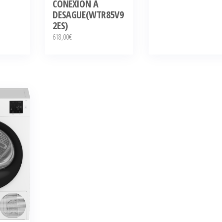
CONEXION A
DESAGUE(WTR85V9
2ES)
618,00
€