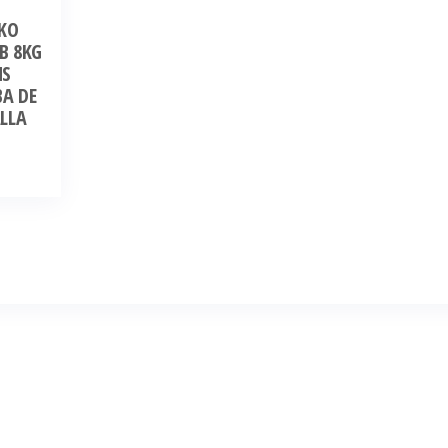
KO
B 8KG
MS
BA DE
LLA