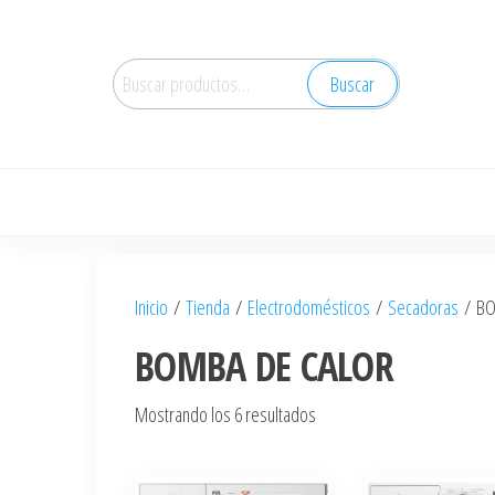
Saltar
al
Buscar
contenido
Buscar
por:
Inicio
/
Tienda
/
Electrodomésticos
/
Secadoras
/ BO
BOMBA DE CALOR
Ordenado
Mostrando los 6 resultados
por
los