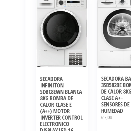
últimos
SECADORA BA
SECADORA
3SB582BE B
INFINITON
DE CALOR 8K
SDBC8EWN BLANCA
CLASE A++
8KG BOMBA DE
SENSORES DE
CALOR CLASE E
HUMEDAD
(A++) MOTOR
INVERTER CONTROL
613,00
€
ELECTRONICO
DISPLAY LED 16