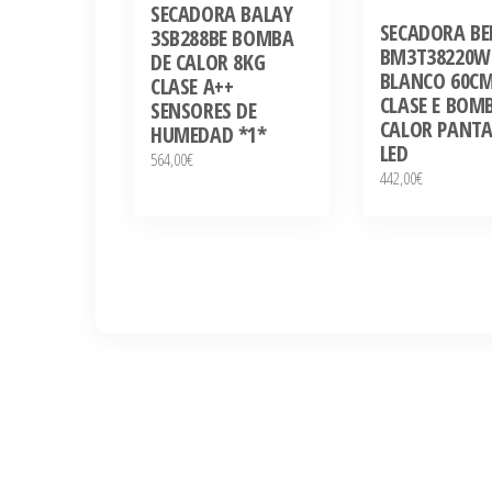
SECADORA BALAY
SECADORA BE
3SB288BE BOMBA
BM3T38220W
DE CALOR 8KG
BLANCO 60C
CLASE A++
CLASE E BOM
SENSORES DE
CALOR PANTA
HUMEDAD *1*
LED
564,00
€
442,00
€