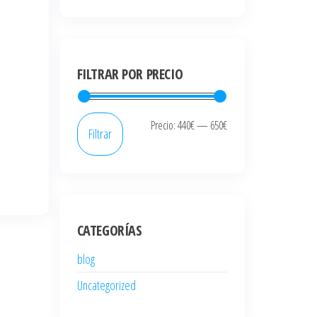
FILTRAR POR PRECIO
Precio
Precio
Precio:
440€
—
650€
Filtrar
mínimo
máximo
CATEGORÍAS
blog
Uncategorized