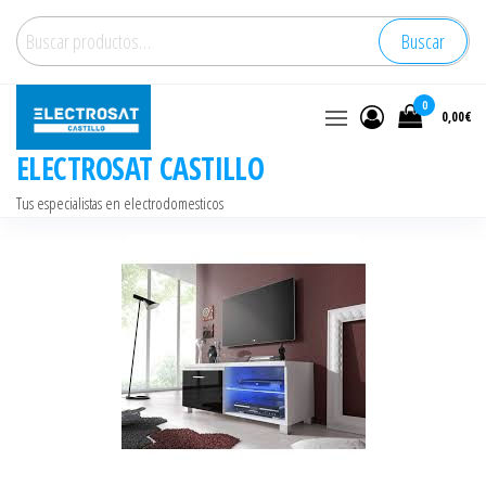
Saltar
Buscar
Buscar
al
por:
contenido
0
0,00€
ELECTROSAT CASTILLO
Tus especialistas en electrodomesticos