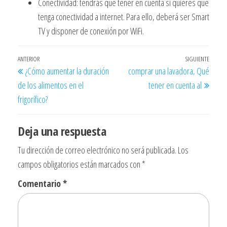
Conectividad: tendrás que tener en cuenta si quieres que
tenga conectividad a internet. Para ello, deberá ser Smart
TV y disponer de conexión por WiFi.
Navegación
Entrada
ANTERIOR
SIGUIENTE
Entra
¿Cómo aumentar la duración
comprar una lavadora, Qué
de
anterior
siguie
de los alimentos en el
tener en cuenta al
entradas
frigorífico?
Deja una respuesta
Tu dirección de correo electrónico no será publicada.
Los
campos obligatorios están marcados con
*
Comentario
*