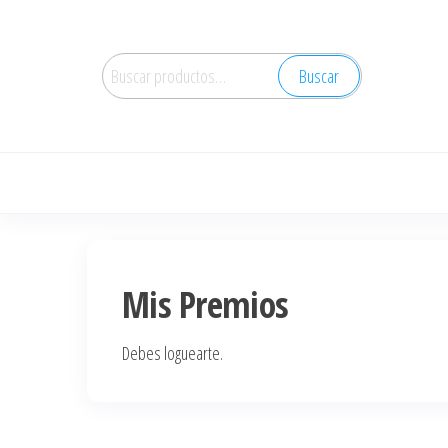
Saltar
al
Buscar
contenido
Buscar
por:
Mis Premios
Debes loguearte.