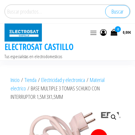
Saltar
Buscar
Buscar
al
por:
contenido
0
0,00€
ELECTROSAT CASTILLO
Tus especialistas en electrodomesticos
Inicio
/
Tienda
/
Electricidad y electronica
/
Material
electrico
/ BASE MULTIPLE 3 TOMAS SCHUKO CON
INTERRUPTOR 1,5M 3X1,5MM