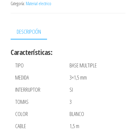
TOMAS
Categoría:
Material electrico
SCHUKO
CON
INTERRUPTOR
DESCRIPCIÓN
1,5M
3X1,5MM
Características:
cantidad
TIPO
BASE MULTIPLE
MEDIDA
3×1,5 mm
INTERRUPTOR
SI
TOMAS
3
COLOR
BLANCO
CABLE
1,5 m