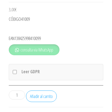
3,00
€
CÓDIGO41009
EAN138425998410099
consulta via WhatsApp
Leer GDPR
BASE
Añadir al carrito
MULTIPLE
3