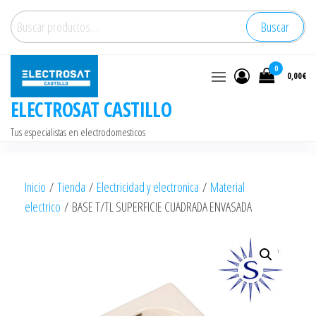
Saltar
Buscar
Buscar
al
por:
contenido
0
0,00€
ELECTROSAT CASTILLO
Tus especialistas en electrodomesticos
Inicio
/
Tienda
/
Electricidad y electronica
/
Material
electrico
/ BASE T/TL SUPERFICIE CUADRADA ENVASADA