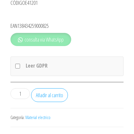
CÓDIGOE41201
EAN138434259000825
consulta via WhatsApp
Leer GDPR
BASE
Añadir al carrito
T/TL
SUPERFICIE
CUADRADA
Categoría:
Material electrico
ENVASADA
cantidad