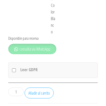
Co
lor
Bla
nc
o
Disponible para reserva
consulta via WhatsApp
Leer GDPR
Congelador
Añadir al carrito
Rommer
Ch350