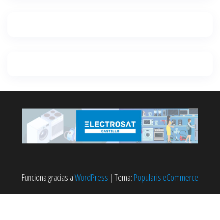
Funciona gracias a
WordPress
|
Tema:
Popularis eCommerce