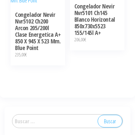
Congelador Nevir
Nvr5101 Ch145
Congelador Nevir
Blanco Horizontal
Nvr5102 Ch200
850x730x5523
Arcon 205/200l
155/145l A+
Clase Energetica A+
206,00
€
850 X 945 X 523 Mm.
Blue Point
235,00
€
Buscar: