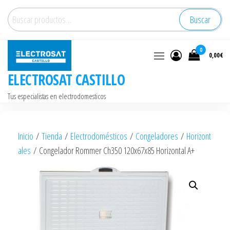
Saltar
Buscar
Buscar
al
por:
contenido
0
0,00€
ELECTROSAT CASTILLO
Tus especialistas en electrodomesticos
Inicio
/
Tienda
/
Electrodomésticos
/
Congeladores
/
Horizont
ales
/ Congelador Rommer Ch350 120x67x85 Horizontal A+