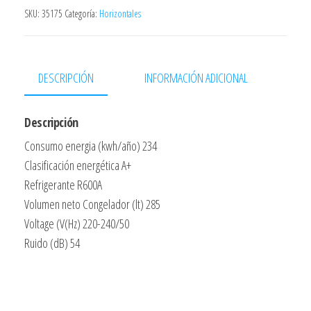
120x67x85
SKU:
35175
Categoría:
Horizontales
Horizontal
A+
cantidad
DESCRIPCIÓN
INFORMACIÓN ADICIONAL
Descripción
Consumo energia (kwh/año) 234
Clasificación energética A+
Refrigerante R600A
Volumen neto Congelador (lt) 285
Voltage (V(Hz) 220-240/50
Ruido (dB) 54