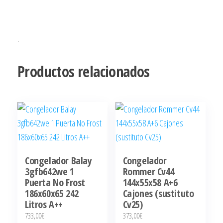
.
Productos relacionados
Congelador Balay
Congelador
3gfb642we 1
Rommer Cv44
Puerta No Frost
144x55x58 A+6
186x60x65 242
Cajones (sustituto
Litros A++
Cv25)
733,00
€
373,00
€