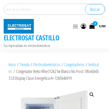
Saltar
Buscar
Buscar
al
por:
contenido
0
0,00€
ELECTROSAT CASTILLO
Tus especialistas en electrodomesticos
Inicio
/
Tienda
/
Electrodomésticos
/
Congeladores
/
Vertical
es
/ Congelador Beko Rfne312k21w Blanco No Frost 185x60x65
312l Display Clase Energetica A+ 7283646919