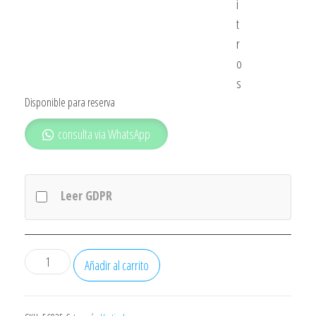
i
t
r
o
s
Disponible para reserva
consulta via WhatsApp
Leer GDPR
Congelador
Añadir al carrito
Beko
Rfne312k21w