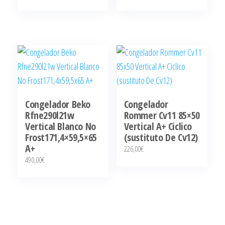
Congelador Beko
Congelador
Rfne290l21w
Rommer Cv11 85×50
Vertical Blanco No
Vertical A+ Ciclico
Frost171,4×59,5×65
(sustituto De Cv12)
A+
226,00
€
490,00
€