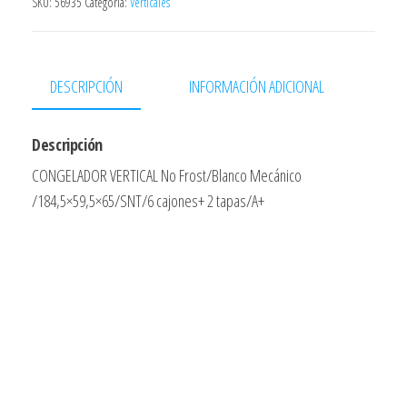
Blanco
SKU:
56935
Categoría:
Verticales
No
Frost
185x60x65
DESCRIPCIÓN
INFORMACIÓN ADICIONAL
312l
Display
Descripción
Clase
CONGELADOR VERTICAL No Frost/Blanco Mecánico
Energetica
/184,5×59,5×65/SNT/6 cajones+ 2 tapas/A+
A+
7283646919
cantidad