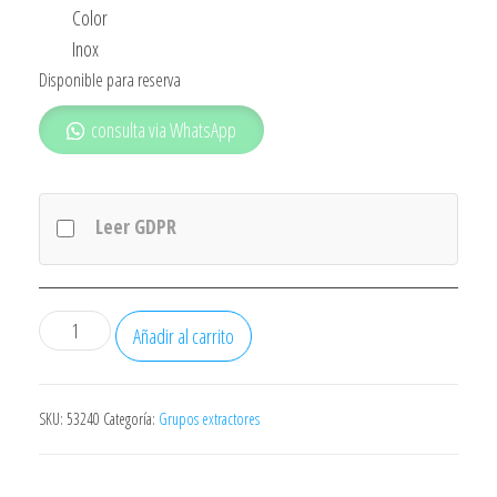
Color
Inox
Disponible para reserva
consulta via WhatsApp
Leer GDPR
Campana
Añadir al carrito
Beko
Ctb6407x
Telescopica
SKU:
53240
Categoría:
Grupos extractores
cantidad