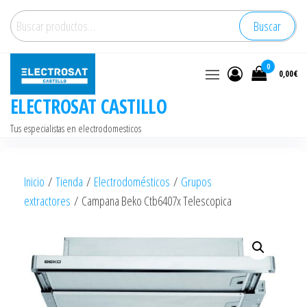
Saltar
Buscar
Buscar
al
por:
contenido
0
0,00€
ELECTROSAT CASTILLO
Tus especialistas en electrodomesticos
Inicio
/
Tienda
/
Electrodomésticos
/
Grupos
extractores
/ Campana Beko Ctb6407x Telescopica