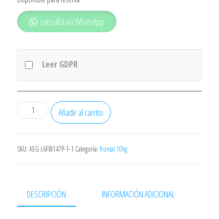
consulta via WhatsApp
Leer GDPR
LAVADORA
Añadir al carrito
INFINITON
WMF124AWX
BLANCA
SKU:
AEG L6FBI147P-1-1
Categoría:
frontal 10kg
12KG
1400RPM
CLASE
DESCRIPCIÓN
INFORMACIÓN ADICIONAL
A
15