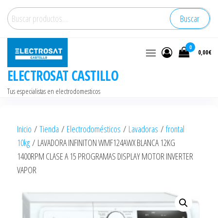
Saltar
Buscar
Buscar
al
por:
contenido
0
0,00€
ELECTROSAT CASTILLO
Tus especialistas en electrodomesticos
Inicio
/
Tienda
/
Electrodomésticos
/
Lavadoras
/
frontal
10kg
/ LAVADORA INFINITON WMF124AWX BLANCA 12KG
1400RPM CLASE A 15 PROGRAMAS DISPLAY MOTOR INVERTER
VAPOR