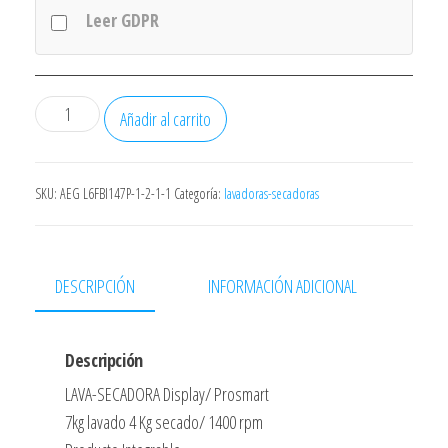
Leer GDPR
LAVADORA
Añadir al carrito
SECADORA
BEKO
HTV7716DSWBTR
SKU:
AEG L6FBI147P-1-2-1-1
Categoría:
lavadoras-secadoras
7KG
LAV
4KG
DESCRIPCIÓN
INFORMACIÓN ADICIONAL
SEC
1400RPM
Descripción
DISPLAY
cantidad
LAVA-SECADORA Display/ Prosmart
7kg lavado 4 Kg secado/ 1400 rpm