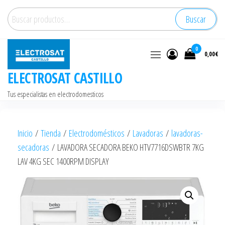
Saltar
Buscar
Buscar
al
por:
contenido
0
0,00€
ELECTROSAT CASTILLO
Tus especialistas en electrodomesticos
Inicio
/
Tienda
/
Electrodomésticos
/
Lavadoras
/
lavadoras-
secadoras
/ LAVADORA SECADORA BEKO HTV7716DSWBTR 7KG
LAV 4KG SEC 1400RPM DISPLAY