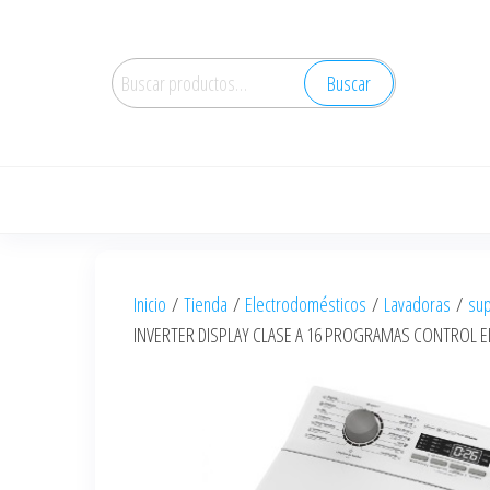
Saltar
al
Buscar
contenido
Buscar
por:
Inicio
/
Tienda
/
Electrodomésticos
/
Lavadoras
/
sup
INVERTER DISPLAY CLASE A 16 PROGRAMAS CONTROL 