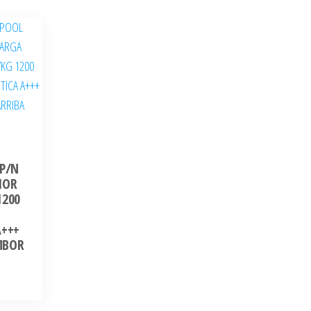
SP/N
IOR
1200
A+++
MBOR