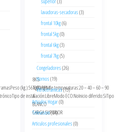
superior
(3)
lavadoras-secadoras
(3)
frontal 10kg
(6)
frontal 5kg
(0)
frontal 6kg
(3)
frontal 7kg
(5)
Congeladores
(26)
Hornos
(19)
8KG
gramasPeso (kg.):56 kgRango de temperaturas:20 – 40 – 60 – 90
1300 RPM
Vitroceramicas
(15)
trónicoTipo de instalación:LibreModo ECO:NoInicio diferido:SiTipo
A
Articulos Hogar
(0)
BLANCO
CARGA SUPERIOR
Television
(44)
Articulos profesionales
(0)