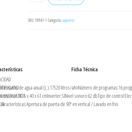
INFINITON
TLWD83ABH
CARGA
SKU:
59941-1
Categoría:
superior
SUPERIOR
8KG
1300RPM
INVERTER
DISPLAY
acterísticas
Ficha Técnica
CLASE
A
ACIDAD
16
ncoConsumo de agua anual (L.):17520 litros/añoNúmero de programas:16 pro
TRIFUGADO
PROGRAMAS
nsiones:87.5 x 40 x 61 cmInverter:SíNivel sonoro:62 dbTipo de control:Elec
SE ENERGETICA
CONTROL
aracterísticas:Apertura de puerta de 90º en vertical / Lavado en frio
OR
ELECTRONICO
O
cantidad