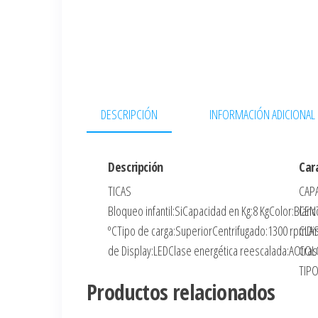
DESCRIPCIÓN
INFORMACIÓN ADICIONAL
Descripción
Car
TICAS
CAP
Bloqueo infantil:SiCapacidad en Kg:8 KgColor:Bla
CEN
ºCTipo de carga:SuperiorCentrifugado:1300 rpmDime
CLA
de Display:LEDClase energética reescalada:AOtras c
COL
TIP
Productos relacionados