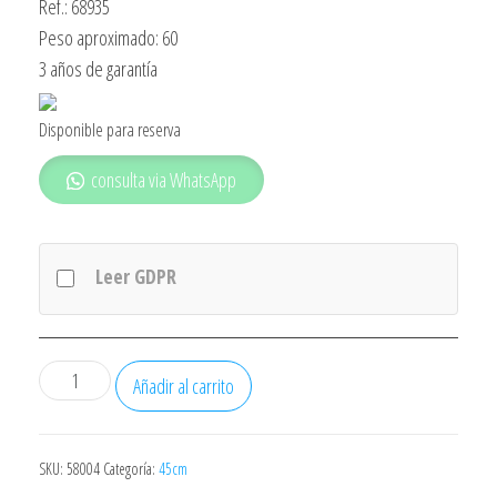
Ref.: 68935
Peso aproximado: 60
3 años de garantía
Disponible para reserva
consulta via WhatsApp
Leer GDPR
LAVAVAJILLAS
Añadir al carrito
BALAY
3VN4030BA
BLANCO
SKU:
58004
Categoría:
45cm