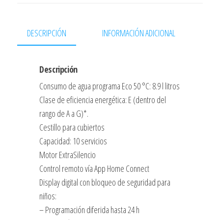
45CMS
10
SERVICIOS
DESCRIPCIÓN
INFORMACIÓN ADICIONAL
8,9
L
Descripción
MEDIA
CARGA
Consumo de agua programa Eco 50 °C: 8.9 l litros
DISPLAY
Clase de eficiencia energética: E (dentro del
HOME
rango de A a G)*.
CONNECT
Cestillo para cubiertos
CLASE
Capacidad: 10 servicios
E
Motor ExtraSilencio
cantidad
Control remoto vía App Home Connect
Display digital con bloqueo de seguridad para
niños:
– Programación diferida hasta 24 h