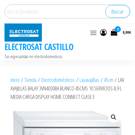
Saltar
Buscar
Buscar
al
por:
contenido
0
0,00€
ELECTROSAT CASTILLO
Tus especialistas en electrodomesticos
Inicio
/
Tienda
/
Electrodomésticos
/
Lavavajillas
/
45cm
/ LAV
AVAJILLAS BALAY 3VN4030BA BLANCO 45CMS 10 SERVICIOS 8,9 L
MEDIA CARGA DISPLAY HOME CONNECT CLASE E