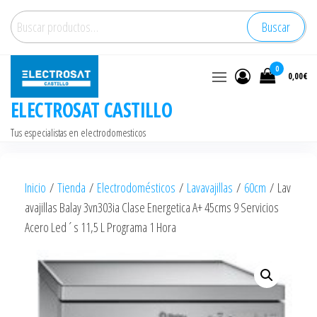
Saltar
Buscar
Buscar
al
por:
contenido
0
0,00€
ELECTROSAT CASTILLO
Tus especialistas en electrodomesticos
Inicio
/
Tienda
/
Electrodomésticos
/
Lavavajillas
/
60cm
/ Lav
avajillas Balay 3vn303ia Clase Energetica A+ 45cms 9 Servicios
Acero Led´s 11,5 L Programa 1 Hora