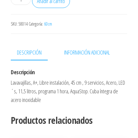
Añadir al carrito
Balay
3vn303ia
Clase
SKU:
58014
Categoría:
60cm
Energetica
A+
45cms
DESCRIPCIÓN
INFORMACIÓN ADICIONAL
9
Servicios
Descripción
Acero
Lavavajillas, A+, Libre instalación, 45 cm , 9 servicios, Acero, LED
Led
´s, 11,5 litros, programa 1 hora, AquaStop. Cuba íntegra de
´s
acero inoxidable
11,5
L
Productos relacionados
Programa
1
Hora