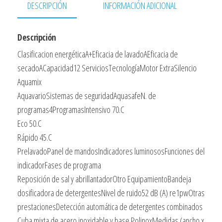
A+
DESCRIPCIÓN
INFORMACIÓN ADICIONAL
12
Servicios
Descripción
4
Clasificacion energéticaA+Eficacia de lavadoAEficacia de
Programas
secadoACapacidad12 ServiciosTecnologíaMotor ExtraSilencio
cantidad
Aquamix
AquavarioSistemas de seguridadAquasafeN. de
programas4ProgramasIntensivo 70.C
Eco 50.C
Rápido 45.C
PrelavadoPanel de mandosIndicadores luminososFunciones del
indicadorFases de programa
Reposición de sal y abrillantadorOtro EquipamientoBandeja
dosificadora de detergentesNivel de ruido52 dB (A) re1pwOtras
prestacionesDetección automática de detergentes combinados
Cuba mixta de acero inoxidable y base PolinoxMedidas (ancho x