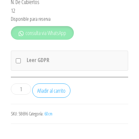
N. De Cubiertos
12
Disponible para reserva
consulta via WhatsApp
Leer GDPR
Lavavajillas
Añadir al carrito
Balay
3vs307ip
Inox
SKU:
58696
Categoría:
60cm
Clase
Energetica