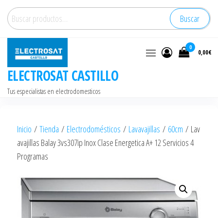
Saltar
Buscar
Buscar
al
por:
contenido
0
0,00€
ELECTROSAT CASTILLO
Tus especialistas en electrodomesticos
Inicio
/
Tienda
/
Electrodomésticos
/
Lavavajillas
/
60cm
/ Lav
avajillas Balay 3vs307ip Inox Clase Energetica A+ 12 Servicios 4
Programas