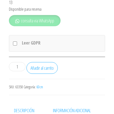
13
Disponible para reserva
consulta via WhatsApp
Leer GDPR
Lavavajillas
Añadir al carrito
Bosch
Sms25dw05e
Blanco
SKU:
63358
Categoría:
60cm
60cm
13
Servicios
DESCRIPCIÓN
INFORMACIÓN ADICIONAL