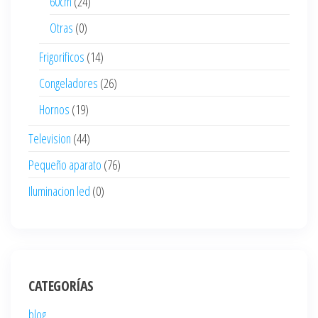
60cm
(24)
Otras
(0)
Frigorificos
(14)
Congeladores
(26)
Hornos
(19)
Television
(44)
Pequeño aparato
(76)
Iluminacion led
(0)
CATEGORÍAS
blog