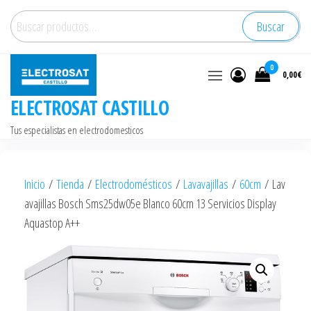
Saltar
Buscar
Buscar
al
por:
contenido
0
0,00€
ELECTROSAT CASTILLO
Tus especialistas en electrodomesticos
Inicio
/
Tienda
/
Electrodomésticos
/
Lavavajillas
/
60cm
/ Lav
avajillas Bosch Sms25dw05e Blanco 60cm 13 Servicios Display
Aquastop A++