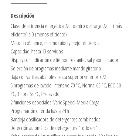
Display
Aquastop
Descripción
A++
Clase de eficiencia energética: A++ dentro del rango A+++ (más
cantidad
eficiente) a D (menos eficiente)
Motor EcoSilence, mínimo ruido y mejor eficiencia
Capacidad: hasta 13 servicios
Display con indicación de tiempo restante, sal y abrillantador
Selección de programas mediante mando giratorio
Baja con varillas abatibles cesta superior/inferior: 0/2
5 programas de lavado: Intensivo 70 °C, Normal 65 °C, ECO 50
°C, 1 hora 65 °C, Prelavado
2 funciones especiales: VarioSpeed, Media Carga
Programación diferida hasta 24 h
Bandeja dosificadora de detergentes combinados
Detección automática de detergentes “Todo en 1”