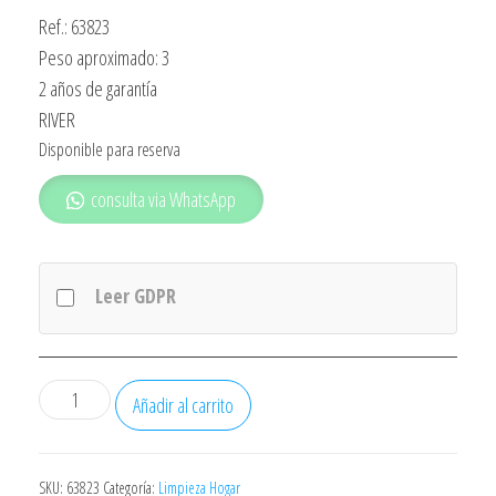
Ref.: 63823
Peso aproximado: 3
2 años de garantía
RIVER
Disponible para reserva
consulta via WhatsApp
Leer GDPR
Vaporeta
Añadir al carrito
Ariete
4146
Deluxe
SKU:
63823
Categoría:
Limpieza Hogar