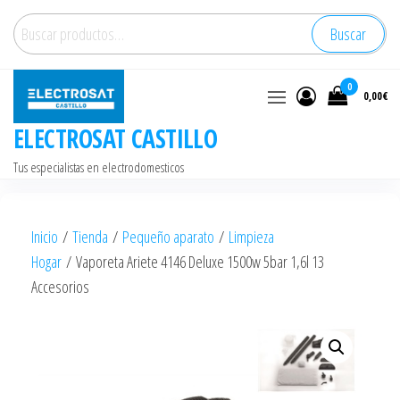
Saltar
Buscar
Buscar
al
por:
contenido
0
0,00€
ELECTROSAT CASTILLO
Tus especialistas en electrodomesticos
Inicio
/
Tienda
/
Pequeño aparato
/
Limpieza
Hogar
/ Vaporeta Ariete 4146 Deluxe 1500w 5bar 1,6l 13
Accesorios